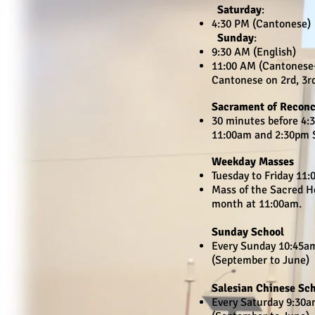
Saturday
:
4:30 PM (Cantonese)
Sunday
:
9:30 AM (English)
11:00 AM (Cantonese
Cantonese on 2rd, 3r
Sacrament of Reconc
30 minutes before 4:
11:00am and 2:30pm 
Weekday Masses
Tuesday to Friday 11
Mass of the Sacred Hea
month at 11:00am.
Sunday School
Every Sunday 10:45a
(September to June)
Salesian Chinese Sc
Every Saturday 9:30a