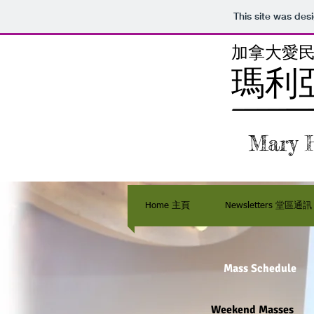
This site was des
加拿大愛
瑪利
Mary H
Home 主頁
Newsletters 堂區通訊
Mass Schedule
Weekend Masses