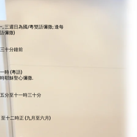
, 三週日為國/粵雙語彌撒; 逢每
粵語彌撒)
撒三十分鐘前
時 (粵語)
時耶穌聖心彌撒.
五分至十一時三十分
 至十二時
正
(
九月至六月
)