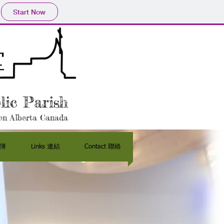
Start Now
堂
lic Parish
n Alberta Canada
相簿
Links 連結
Contact 聯絡