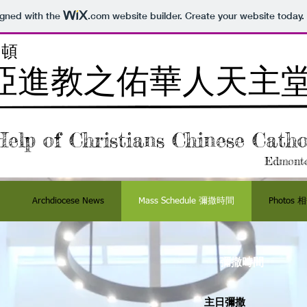
igned with the
.com
website builder. Create your website today.
民頓
亞進教之佑華人天主
elp of Christians Chinese Catho
Edmonto
Archdiocese News
Mass Schedule 彌撒時間
Photos 
彌撒時間
主日彌撒