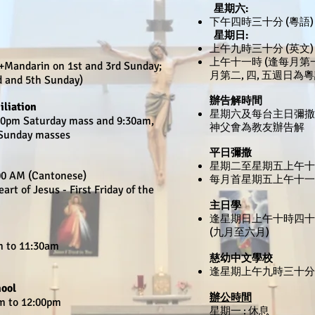
星期六:
下午四時三十分 (粵語)
星期日:
上午九時三十分 (英文)
上午十一時 (逢每月第一
+Mandarin on 1st and 3rd Sunday;
月第二, 四, 五週日為
d and 5th Sunday)
辦告解時間
iliation
星期六及每台主日彌
30pm Saturday mass and 9:30am,
神父㑹為教友辦告解
Sunday masses
平日彌撒
星期二
至
星期五上午十一
:00 AM (Cantonese)
每月首星期五上午十一
rt of Jesus - First Friday of the
主日學
逢星期日上午十時四十
(
九月至六月
)
m to 11:30am
慈幼中文學校
逢星期上午九時三十分
hool
辦公時間
m to 12:00pm
星期一 : 休息